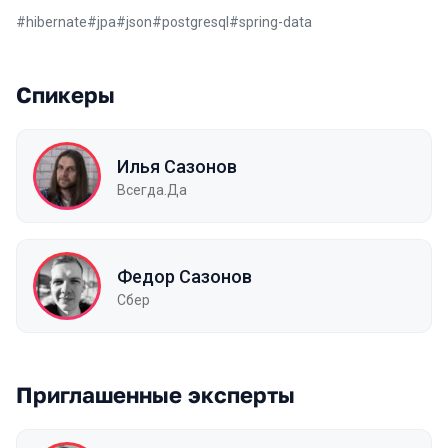
#
hibernate
#
jpa
#
json
#
postgresql
#
spring-data
Спикеры
Илья Сазонов
Всегда.Да
Федор Сазонов
Сбер
Приглашенные эксперты