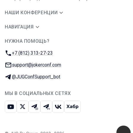
НАШИ КОНФЕРЕНЦИИ
НАВИГАЦИЯ
НУЖНА ПОМОЩЬ?
JUG Ru Group
Телефон:
+7 (812) 313-27-23
E-mail:
support@jokerconf.com
Телеграм:
@JUGConfSupport_bot
МЫ В СОЦИАЛЬНЫХ СЕТЯХ
Ютуб
Икс
Телеграм-чат
Телеграм-канал
ВКонтакте
Хабр