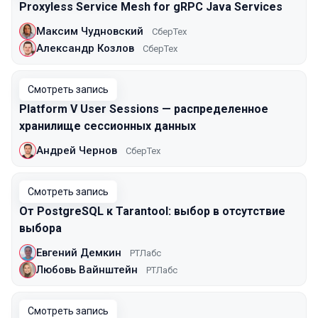
Proxyless Service Mesh for gRPC Java Services
Максим Чудновский
СберТех
Александр Козлов
СберТех
Смотреть запись
Platform V User Sessions — распределенное
хранилище сессионных данных
Андрей Чернов
СберТех
Смотреть запись
От PostgreSQL к Tarantool: выбор в отсутствие
выбора
Евгений Демкин
РТЛабс
Любовь Вайнштейн
РТЛабс
Смотреть запись