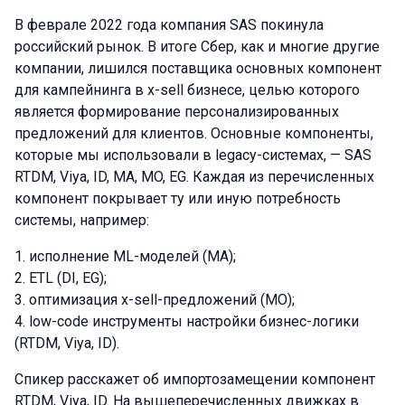
В феврале 2022 года компания SAS покинула
российский рынок. В итоге Сбер, как и многие другие
компании, лишился поставщика основных компонент
для кампейнинга в x-sell бизнесе, целью которого
является формирование персонализированных
предложений для клиентов. Основные компоненты,
которые мы использовали в legacy-системах, — SAS
RTDM, Viya, ID, MA, MO, EG. Каждая из перечисленных
компонент покрывает ту или иную потребность
системы, например:
исполнение ML-моделей (MA);
ETL (DI, EG);
оптимизация x-sell-предложений (MO);
low-code инструменты настройки бизнес-логики
(RTDM, Viya, ID).
Спикер расскажет об импортозамещении компонент
RTDM, Viya, ID. На вышеперечисленных движках в