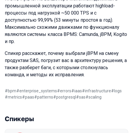
промышленной эксплуатации работают highload-
процессы под нагрузкой ~50 000 TPS и с
доступностью 99,99% (53 минуты простоя в год).
Максимально схожими движками по функционалу
являются системы класса BPMS: Camunda, jBPM, Kogito
и пр.
Спикер расскажет, почему выбрали jBPM на смену
продуктам SAS, погрузит вас в архитектуру решения, а
также разберет баги, с которыми столкнулась
команда, и методы их исправления.
#
bpm
#
enterprise_systems
#
errors
#
iaas
#
infrastructure
#
logs
#
metrics
#
paas
#
patterns
#
postgresql
#
sas
#
scaling
Спикеры