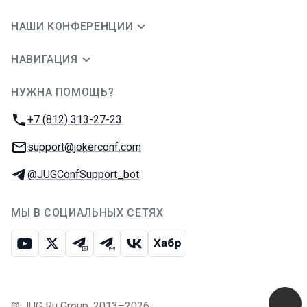
НАШИ КОНФЕРЕНЦИИ
НАВИГАЦИЯ
НУЖНА ПОМОЩЬ?
JUG Ru Group
Телефон:
+7 (812) 313-27-23
E-mail:
support@jokerconf.com
Телеграм:
@JUGConfSupport_bot
МЫ В СОЦИАЛЬНЫХ СЕТЯХ
Ютуб
Икс
Телеграм-чат
Телеграм-канал
ВКонтакте
Хабр
©
JUG Ru Group
,
2013–2026