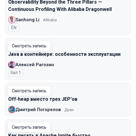
Observability Beyond the Three Pillars —
Continuous Profiling With Alibaba Dragonwell
Sanhong Li
Alibaba
На английском языке
EN
Смотреть запись
Java в контейнере: особенности эксплуатации
Алексей Рагозин
Зал 1
Смотреть запись
Off-heap вместо трех JEP'ов
Дмитрий Погорелов
Дзен
Смотреть запись
Как писать в Apache Ignite быстро