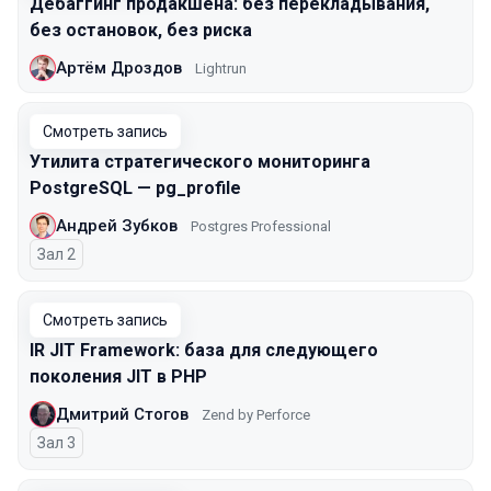
Дебаггинг продакшена: без перекладывания,
без остановок, без риска
Артём Дроздов
Lightrun
Смотреть запись
Утилита стратегического мониторинга
PostgreSQL — pg_profile
Андрей Зубков
Postgres Professional
Зал 2
Смотреть запись
IR JIT Framework: база для следующего
поколения JIT в PHP
Дмитрий Стогов
Zend by Perforce
Зал 3