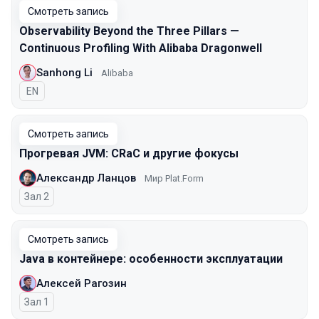
Смотреть запись
Observability Beyond the Three Pillars —
Continuous Profiling With Alibaba Dragonwell
Sanhong Li
Alibaba
На английском языке
EN
Смотреть запись
Прогревая JVM: CRaC и другие фокусы
Александр Ланцов
Мир Plat.Form
Зал 2
Смотреть запись
Java в контейнере: особенности эксплуатации
Алексей Рагозин
Зал 1