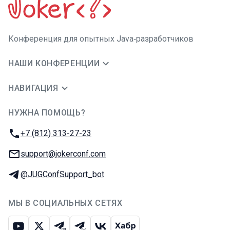
Конференция для опытных Java‑разработчиков
НАШИ КОНФЕРЕНЦИИ
НАВИГАЦИЯ
НУЖНА ПОМОЩЬ?
JUG Ru Group
Телефон:
+7 (812) 313-27-23
E-mail:
support@jokerconf.com
Телеграм:
@JUGConfSupport_bot
МЫ В СОЦИАЛЬНЫХ СЕТЯХ