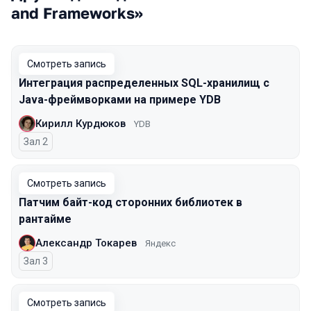
and Frameworks»
Смотреть запись
Интеграция распределенных SQL-хранилищ с
Java-фреймворками на примере YDB
Кирилл Курдюков
YDB
Зал 2
Смотреть запись
Патчим байт-код сторонних библиотек в
рантайме
Александр Токарев
Яндекс
Зал 3
Смотреть запись