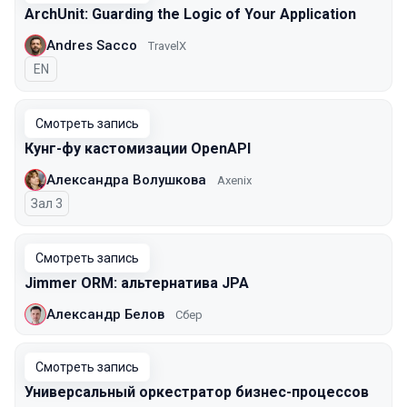
ArchUnit: Guarding the Logic of Your Application
Andres Sacco
TravelX
На английском языке
EN
Смотреть запись
Кунг-фу кастомизации OpenAPI
Александра Волушкова
Axenix
Зал 3
Смотреть запись
Jimmer ORM: альтернатива JPA
Александр Белов
Сбер
Смотреть запись
Универсальный оркестратор бизнес-процессов