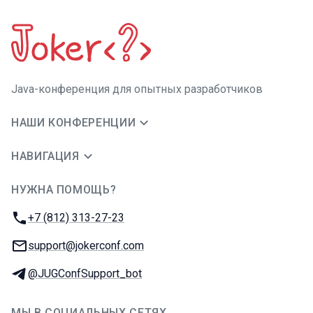
Java-конференция для опытных разработчиков
НАШИ КОНФЕРЕНЦИИ
НАВИГАЦИЯ
НУЖНА ПОМОЩЬ?
JUG Ru Group
Телефон:
+7 (812) 313-27-23
E-mail:
support@jokerconf.com
Телеграм:
@JUGConfSupport_bot
МЫ В СОЦИАЛЬНЫХ СЕТЯХ