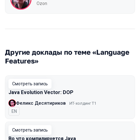
Ozon
Другие доклады по теме «Language
Features»
Смотреть запись
Java Evolution Vector: DOP
Феликс Десятириков
ИТ-холдинг Т1
На английском языке
EN
Смотреть запись
Во что компилируется Java