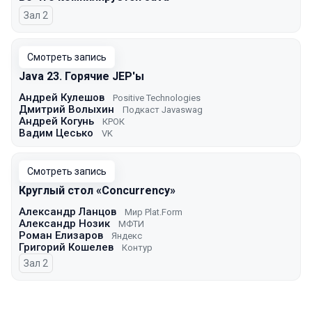
Зал 2
Смотреть запись
Java 23. Горячие JEP'ы
Андрей Кулешов
Positive Technologies
Дмитрий Волыхин
Подкаст Javaswag
Андрей Когунь
КРОК
Вадим Цесько
VK
Смотреть запись
Круглый стол «Concurrency»
Александр Ланцов
Мир Plat.Form
Александр Нозик
МФТИ
Роман Елизаров
Яндекс
Григорий Кошелев
Контур
Зал 2