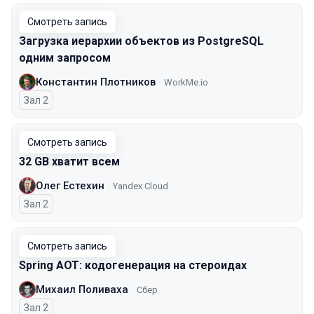
Смотреть запись
Загрузка иерархии объектов из PostgreSQL
одним запросом
Константин Плотников
WorkMe.io
Зал 2
Смотреть запись
32 GB хватит всем
Олег Естехин
Yandex Cloud
Зал 2
Смотреть запись
Spring AOT: кодогенерация на стероидах
Михаил Поливаха
Сбер
Зал 2