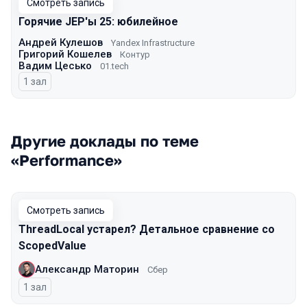
Смотреть запись
Горячие JEP'ы 25: юбилейное
Андрей Кулешов
Yandex Infrastructure
Григорий Кошелев
Контур
Вадим Цесько
01.tech
1 зал
Другие доклады по теме
«Performance»
Смотреть запись
ThreadLocal устарел? Детальное сравнение со
ScopedValue
Александр Маторин
Сбер
1 зал