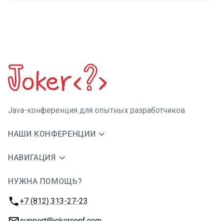
Java-конференция для опытных разработчиков
НАШИ КОНФЕРЕНЦИИ
НАВИГАЦИЯ
НУЖНА ПОМОЩЬ?
JUG Ru Group
Телефон:
+7 (812) 313-27-23
E-mail:
support@jokerconf.com