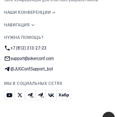
НАШИ КОНФЕРЕНЦИИ
НАВИГАЦИЯ
НУЖНА ПОМОЩЬ?
JUG Ru Group
Телефон:
+7 (812) 313-27-23
E-mail:
support@jokerconf.com
Телеграм:
@JUGConfSupport_bot
МЫ В СОЦИАЛЬНЫХ СЕТЯХ
Ютуб
Икс
Телеграм-чат
Телеграм-канал
ВКонтакте
Хабр