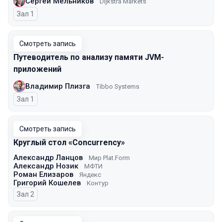
Сергей Мельников
Dijkstra Markets
Зал 1
Смотреть запись
Путеводитель по анализу памяти JVM-
приложений
Владимир Плизга
Tibbo Systems
Зал 1
Смотреть запись
Круглый стол «Concurrency»
Александр Ланцов
Мир Plat.Form
Александр Нозик
МФТИ
Роман Елизаров
Яндекс
Григорий Кошелев
Контур
Зал 2