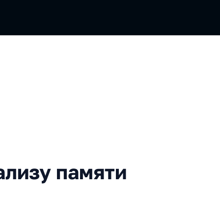
у памяти JVM-приложений
ализу памяти