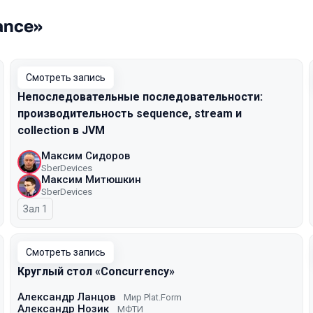
ance»
Смотреть запись
Непоследовательные последовательности:
производительность sequence, stream и
collection в JVM
Максим Сидоров
SberDevices
Максим Митюшкин
SberDevices
Зал 1
Смотреть запись
Круглый стол «Concurrency»
Александр Ланцов
Мир Plat.Form
Александр Нозик
МФТИ