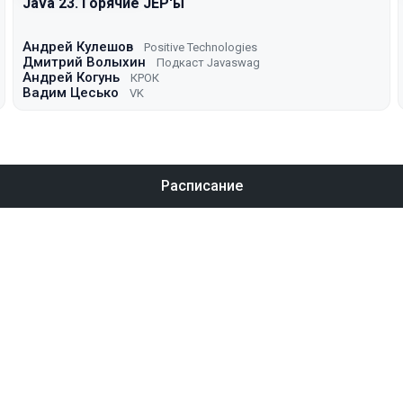
Java 23. Горячие JEP'ы
Андрей Кулешов
Positive Technologies
Дмитрий Волыхин
Подкаст Javaswag
Андрей Когунь
КРОК
Вадим Цесько
VK
Расписание