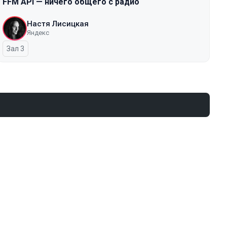
FFM API — ничего общего с радио
Настя Лисицкая
Яндекс
Зал 3